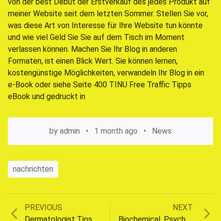
von der best Debut der Erstverkauf des jedes Produkt auf
meiner Website seit dem letzten Sommer. Stellen Sie vor,
was diese Art von Interesse für Ihre Website tun könnte
und wie viel Geld Sie Sie auf dem Tisch im Moment
verlassen können. Machen Sie Ihr Blog in anderen
Formaten, ist einen Blick Wert. Sie können lernen,
kostengünstige Möglichkeiten, verwandeln Ihr Blog in ein
e-Book oder siehe Seite 400 TINU Free Traffic Tipps
eBook und gedruckt in
by
admin
1 month ago
News
nachrichten
Previous
Next
PREVIOUS
NEXT
post:
post:
Dermatologist Tips
Biochemical, Psychological And Physical Elements