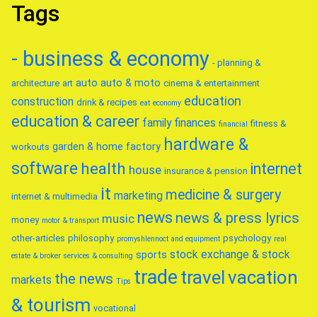
Tags
- business & economy
- planning &
auto
auto & moto
architecture
art
cinema & entertainment
education
construction
drink & recipes
eat
economy
education & career
family
finances
fitness &
financial
hardware &
garden & home factory
workouts
software
health
internet
house
insurance & pension
it
medicine & surgery
marketing
internet & multimedia
news
news & press lyrics
music
money
motor & transport
other-articles
philosophy
psychology
promyshlennoct and equipment
real
stock exchange & stock
sports
estate & broker
services & consulting
trade
travel
vacation
the news
markets
Tips
& tourism
vocational